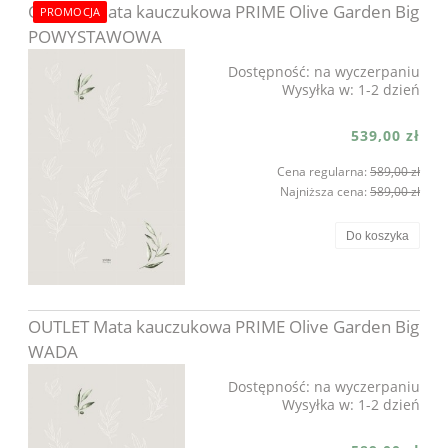
OUTLET Mata kauczukowa PRIME Olive Garden Big
PROMOCJA
POWYSTAWOWA
Dostępność:
na wyczerpaniu
Wysyłka w:
1-2 dzień
539,00 zł
Cena regularna:
589,00 zł
Najniższa cena:
589,00 zł
Do koszyka
OUTLET Mata kauczukowa PRIME Olive Garden Big
WADA
Dostępność:
na wyczerpaniu
Wysyłka w:
1-2 dzień