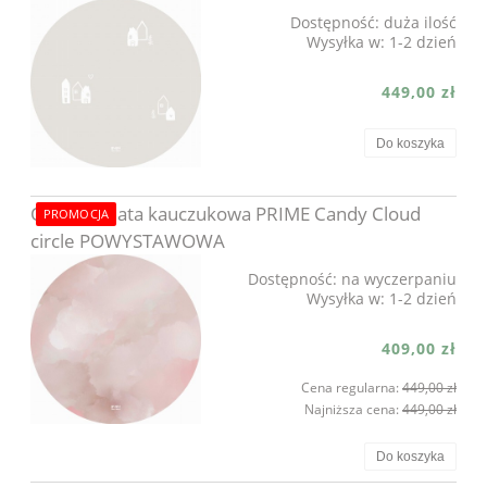
Dostępność:
duża ilość
Wysyłka w:
1-2 dzień
449,00 zł
Do koszyka
OUTLET Mata kauczukowa PRIME Candy Cloud
PROMOCJA
circle POWYSTAWOWA
Dostępność:
na wyczerpaniu
Wysyłka w:
1-2 dzień
409,00 zł
Cena regularna:
449,00 zł
Najniższa cena:
449,00 zł
Do koszyka