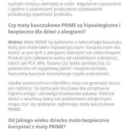
suchym miejscu zwiniętej w rulon. Regularne czyszczenie
i zgodne z zaleceniami producenta użytkowanie
przedłużają żywotność produktu.
Czy maty kauczukowe PRIME są hipoalergiczne i
bezpieczne dla dzieci z alergiami?
Ważne:
Maty PRIME są wykonane z naturalnego kauczuku,
który jest materiałem hipoalergicznym i bezpiecznym dla
dzieci, w tym tych z alergiami skórnymi lub oddechowymi.
Produkt jest całkowicie wolny od szkodliwych substancji,
takich jak PCV, BPA, ftalany czy lateks syntetyczny, co
potwierdza ich wyjątkową jakość i bezpieczeństwo.
Naturalny kauczuk minimalizuje ryzyko podrażnień.
Gładka powierzchnia mikrofibry maty nie gromadzi kurzu
ani roztoczy. Ta cecha jest kluczowa dla utrzymania
higienicznego i zdrowego środowiska zabawy. Rodzice
dzieci z wrażliwą skórą lub problemami alergicznymi
mogą czuć się spokojnie, wybierając maty kauczukowe
PRIME.
Od jakiego wieku dziecko może bezpiecznie
korzystać z maty PRIME?