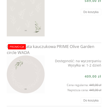
589,00 zł
Do koszyka
OUTLET Mata kauczukowa PRIME Olive Garden
PROMOCJA
circle WADA
Dostępność:
na wyczerpaniu
Wysyłka w:
1-2 dzień
409,00 zł
Cena regularna:
449,00 zł
Najniższa cena:
449,00 zł
Do koszyka