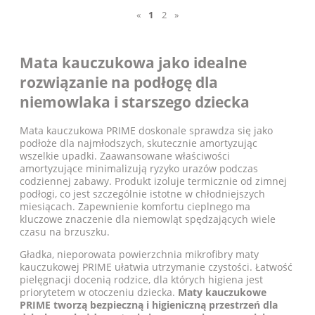
«
1
2
»
Mata kauczukowa jako idealne
rozwiązanie na podłogę dla
niemowlaka i starszego dziecka
Mata kauczukowa PRIME doskonale sprawdza się jako
podłoże dla najmłodszych, skutecznie amortyzując
wszelkie upadki. Zaawansowane właściwości
amortyzujące minimalizują ryzyko urazów podczas
codziennej zabawy. Produkt izoluje termicznie od zimnej
podłogi, co jest szczególnie istotne w chłodniejszych
miesiącach. Zapewnienie komfortu cieplnego ma
kluczowe znaczenie dla niemowląt spędzających wiele
czasu na brzuszku.
Gładka, nieporowata powierzchnia mikrofibry maty
kauczukowej PRIME ułatwia utrzymanie czystości. Łatwość
pielęgnacji docenią rodzice, dla których higiena jest
priorytetem w otoczeniu dziecka.
Maty kauczukowe
PRIME tworzą bezpieczną i higieniczną przestrzeń dla