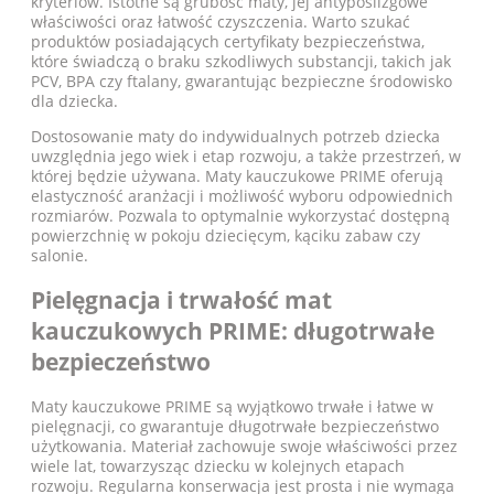
kryteriów. Istotne są grubość maty, jej antypoślizgowe
właściwości oraz łatwość czyszczenia. Warto szukać
produktów posiadających certyfikaty bezpieczeństwa,
które świadczą o braku szkodliwych substancji, takich jak
PCV, BPA czy ftalany, gwarantując bezpieczne środowisko
dla dziecka.
Dostosowanie maty do indywidualnych potrzeb dziecka
uwzględnia jego wiek i etap rozwoju, a także przestrzeń, w
której będzie używana. Maty kauczukowe PRIME oferują
elastyczność aranżacji i możliwość wyboru odpowiednich
rozmiarów. Pozwala to optymalnie wykorzystać dostępną
powierzchnię w pokoju dziecięcym, kąciku zabaw czy
salonie.
Pielęgnacja i trwałość mat
kauczukowych PRIME: długotrwałe
bezpieczeństwo
Maty kauczukowe
PRIME są wyjątkowo trwałe i łatwe w
pielęgnacji, co gwarantuje długotrwałe bezpieczeństwo
użytkowania. Materiał zachowuje swoje właściwości przez
wiele lat, towarzysząc dziecku w kolejnych etapach
rozwoju. Regularna konserwacja jest prosta i nie wymaga