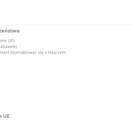
czeństwa
ami UE).
zabawek).
miast skontaktować się z lekarzem.
e UE