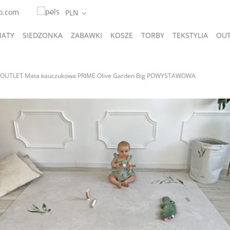
o.com
ATY
SIEDZONKA
ZABAWKI
KOSZE
TORBY
TEKSTYLIA
OUT
A
GIFTS
OUTLET Mata kauczukowa PRIME Olive Garden Big POWYSTAWOWA