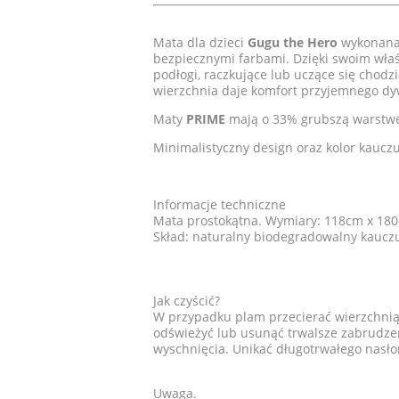
Mata dla dzieci
Gugu the Hero
wykonana 
bezpiecznymi farbami. Dzięki swoim wła
podłogi, raczkujące lub uczące się chodz
wierzchnia daje komfort przyjemnego d
Maty
PRIME
mają o 33% grubszą warstwę
Minimalistyczny design oraz kolor kaucz
Informacje techniczne
Mata prostokątna. Wymiary: 118cm x 180
Skład: naturalny biodegradowalny kauczu
Jak czyścić?
W przypadku plam przecierać wierzchnią
odświeżyć lub usunąć trwalsze zabrudzen
wyschnięcia. Unikać długotrwałego nasło
Uwaga.