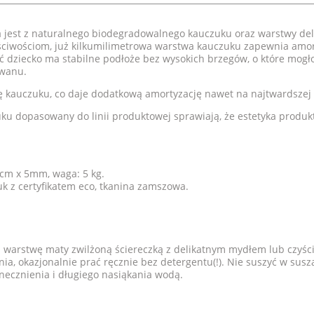
jest z naturalnego biodegradowalnego kauczuku oraz warstwy del
ściwościom, już kilkumilimetrowa warstwa kauczuku zapewnia amor
ić dziecko ma stabilne podłoże bez wysokich brzegów, o które mogł
ywanu.
 kauczuku, co daje dodatkową amortyzację nawet na najtwardszej
uku dopasowany do linii produktowej sprawiają, że estetyka produk
cm x 5mm, waga: 5 kg.
k z certyfikatem eco, tkanina zamszowa.
 warstwę maty zwilżoną ściereczką z delikatnym mydłem lub czyśc
ia, okazjonalnie prać ręcznie
bez detergentu(!)
. Nie suszyć w susz
necznienia i długiego nasiąkania wodą.