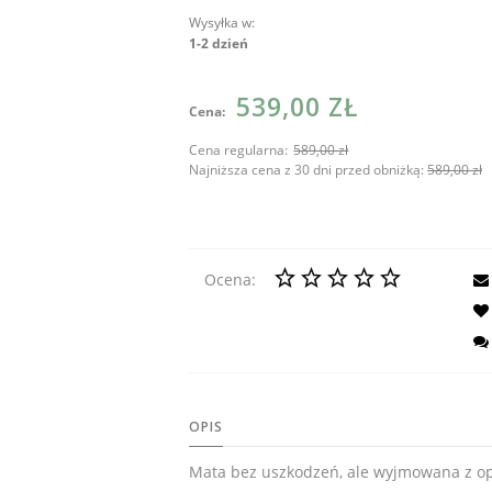
Wysyłka w:
1-2 dzień
Cena nie zawiera ew
539,00 ZŁ
Cena:
kosztów płatności
Cena regularna:
589,00 zł
Najniższa cena z 30 dni przed obniżką:
589,00 zł
Ocena:
OPIS
Mata bez uszkodzeń, ale wyjmowana z op