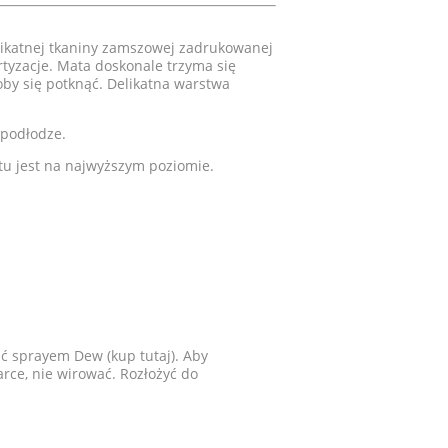
ikatnej tkaniny zamszowej zadrukowanej
tyzacje. Mata doskonale trzyma się
oby się potknąć. Delikatna warstwa
 podłodze.
tu jest na najwyższym poziomie.
ić sprayem Dew (kup
tutaj
). Aby
arce, nie wirować. Rozłożyć do