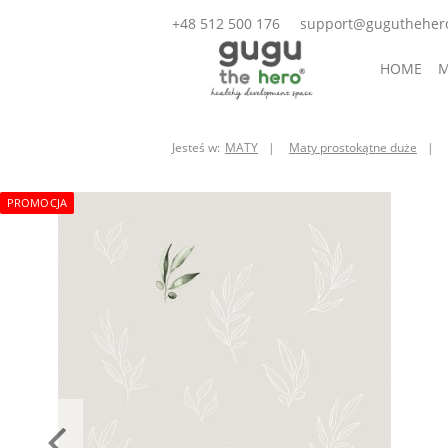
+48 512 500 176
support@gugutheher
HOME
M
AKCESORI
Jesteś w:
MATY
Maty prostokątne duże
PROMOCJA