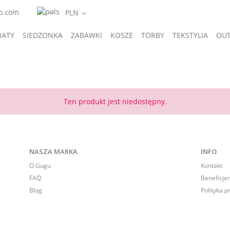
o.com
ATY
SIEDZONKA
ZABAWKI
KOSZE
TORBY
TEKSTYLIA
OUT
A
GIFTS
Ten produkt jest niedostępny.
NASZA MARKA
INFO
O Gugu
Kontakt
FAQ
Beneficje
Blog
Polityka p