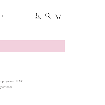
LET
nt programu FENG
rywatności