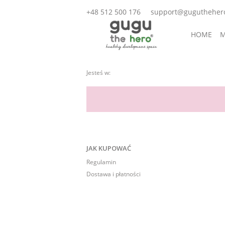
+48 512 500 176
support@gugutheher
HOME
M
AKCESORI
Jesteś w:
JAK KUPOWAĆ
Regulamin
Dostawa i płatności