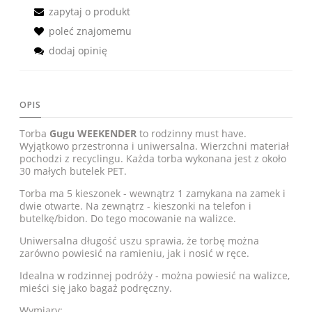
zapytaj o produkt
poleć znajomemu
dodaj opinię
OPIS
Torba
Gugu WEEKENDER
to rodzinny must have.
Wyjątkowo przestronna i uniwersalna. Wierzchni materiał
pochodzi z recyclingu. Każda torba wykonana jest z około
30 małych butelek PET.
Torba ma 5 kieszonek - wewnątrz 1 zamykana na zamek i
dwie otwarte. Na zewnątrz - kieszonki na telefon i
butelkę/bidon. Do tego mocowanie na walizce.
Uniwersalna długość uszu sprawia, że torbę można
zarówno powiesić na ramieniu, jak i nosić w ręce.
Idealna w rodzinnej podróży - można powiesić na walizce,
mieści się jako bagaż podręczny.
Wymiary: