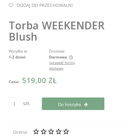
DODAJ DO PRZECHOWALNI
Torba WEEKENDER
Blush
Wysyłka w:
Dostawa:
1-2 dzień
Darmowa
sprawdź formy
Cena nie zawiera ewentualnych kosztów płatności
dostawy
519,00 ZŁ
Cena:
szt.
Do koszyka
Ocena: