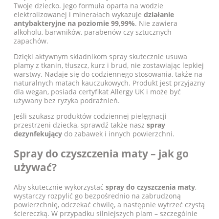
Twoje dziecko. Jego formuła oparta na wodzie
elektrolizowanej i minerałach wykazuje
działanie
antybakteryjne na poziomie 99,99%
. Nie zawiera
alkoholu, barwników, parabenów czy sztucznych
zapachów.
Dzięki aktywnym składnikom spray skutecznie usuwa
plamy z tkanin, tłuszcz, kurz i brud, nie zostawiając lepkiej
warstwy. Nadaje się do codziennego stosowania, także na
naturalnych matach kauczukowych. Produkt jest przyjazny
dla wegan, posiada certyfikat Allergy UK i może być
używany bez ryzyka podrażnień.
Jeśli szukasz produktów codziennej pielęgnacji
przestrzeni dziecka, sprawdź także nasz
spray
dezynfekujący
do zabawek i innych powierzchni.
Spray do czyszczenia maty – jak go
używać?
Aby skutecznie wykorzystać
spray do czyszczenia maty
,
wystarczy rozpylić go bezpośrednio na zabrudzoną
powierzchnię, odczekać chwilę, a następnie wytrzeć czystą
ściereczką. W przypadku silniejszych plam – szczególnie