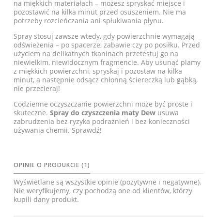
na miękkich materiałach – możesz spryskać miejsce i
pozostawić na kilka minut przed osuszeniem. Nie ma
potrzeby rozcieńczania ani spłukiwania płynu.
Spray stosuj zawsze wtedy, gdy powierzchnie wymagają
odświeżenia – po spacerze, zabawie czy po posiłku. Przed
użyciem na delikatnych tkaninach przetestuj go na
niewielkim, niewidocznym fragmencie. Aby usunąć plamy
z miękkich powierzchni, spryskaj i pozostaw na kilka
minut, a następnie odsącz chłonną ściereczką lub gąbką,
nie przecieraj!
Codzienne oczyszczanie powierzchni może być proste i
skuteczne.
Spray do czyszczenia maty Dew
usuwa
zabrudzenia bez ryzyka podrażnień i bez konieczności
używania chemii. Sprawdź!
OPINIE O PRODUKCIE (1)
Wyświetlane są wszystkie opinie (pozytywne i negatywne).
Nie weryfikujemy, czy pochodzą one od klientów, którzy
kupili dany produkt.