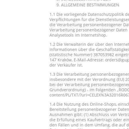
ALLGEMEINE BESTIMMUNGEN
1.1 Die vorliegende Datenschutzpolitik d
Verpflichtungen für die Dienstleistungse
die Verarbeitung personenbezogener Dat
Verarbeitung personenbezogener Daten u
Analysetools im Internetshop.
1.2 Die Verwalterin der über den Inter
Informationen über die Geschäftstätigke
(statistische Nummer) 387053982 eingetr
147 Kraków, E-Mail-Adresse: orders@gugu
der Verkäufer ist.
1.3 Die Verarbeitung personenbezogener
insbesondere mit der Verordnung (EU) 2
bei der Verarbeitung personenbezogener
Grundverordnung) - im Folgenden „RODO
content/PL/TXT/?uri=CELEX%3A32016R06
1.4 Die Nutzung des Online-Shops, einsc
Bereitstellung personenbezogener Daten
Ausnahmen gibt: (1) Abschluss von Vertr
die Erfüllung eines Kaufvertrags oder ei
den Fällen und in dem Umfang, die auf d