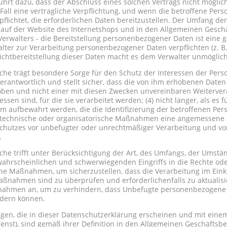
rt dazu, dass der Abschluss eines solchen Vertrags nicht möglich 
all eine vertragliche Verpflichtung, und wenn die betroffene Per
rpflichtet, die erforderlichen Daten bereitzustellen. Der Umfang de
r auf der Website des Internetshops und in den Allgemeinen Gesc
Verwalters - die Bereitstellung personenbezogener Daten ist eine ge
lter zur Verarbeitung personenbezogener Daten verpflichten (z. B.
chtbereitstellung dieser Daten macht es dem Verwalter unmöglich, 
liche trägt besondere Sorge für den Schutz der Interessen der Pe
verantwortlich und stellt sicher, dass die von ihm erhobenen Daten 
oben und nicht einer mit diesen Zwecken unvereinbaren Weiterver
sen sind, für die sie verarbeitet werden; (4) nicht länger, als es 
orm aufbewahrt werden, die die Identifizierung der betroffenen Per
te technische oder organisatorische Maßnahmen eine angemessene
Schutzes vor unbefugter oder unrechtmäßiger Verarbeitung und vor 
.
liche trifft unter Berücksichtigung der Art, des Umfangs, der Ums
 wahrscheinlichen und schwerwiegenden Eingriffs in die Rechte ode
he Maßnahmen, um sicherzustellen, dass die Verarbeitung im Einkl
nahmen sind zu überprüfen und erforderlichenfalls zu aktualisie
nahmen an, um zu verhindern, dass Unbefugte personenbezogene 
ndern können.
ngen, die in dieser Datenschutzerklärung erscheinen und mit ein
Dienst), sind gemäß ihrer Definition in den Allgemeinen Geschäft