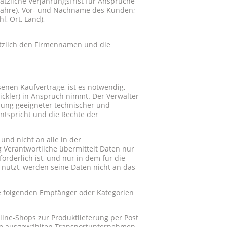
tzliche Verjährungsfrist für Ansprüche
 Jahre). Vor- und Nachname des Kunden;
, Ort, Land),
ätzlich den Firmennamen und die
enen Kaufverträge, ist es notwendig,
wickler) in Anspruch nimmt. Der Verwalter
zung geeigneter technischer und
tspricht und die Rechte der
und nicht an alle in der
Verantwortliche übermittelt Daten nur
rderlich ist, und nur in dem für die
nutzt, werden seine Daten nicht an das
 folgenden Empfänger oder Kategorien
line-Shops zur Produktlieferung per Post
nem ausgewählten Transportunternehmen,