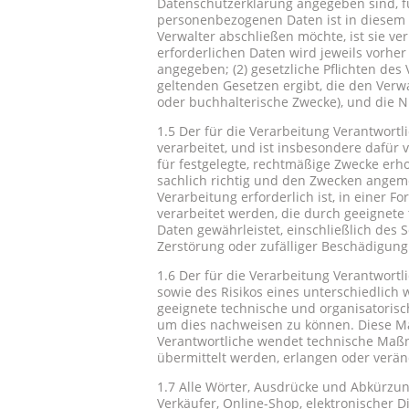
Datenschutzerklärung angegeben sind, füh
personenbezogenen Daten ist in diesem F
Verwalter abschließen möchte, ist sie ve
erforderlichen Daten wird jeweils vorhe
angegeben; (2) gesetzliche Pflichten des 
geltenden Gesetzen ergibt, die den Verwa
oder buchhalterische Zwecke), und die Ni
1.5 Der für die Verarbeitung Verantwort
verarbeitet, und ist insbesondere dafür 
für festgelegte, rechtmäßige Zwecke erh
sachlich richtig und den Zwecken angemes
Verarbeitung erforderlich ist, in einer F
verarbeitet werden, die durch geeigne
Daten gewährleistet, einschließlich des 
Zerstörung oder zufälliger Beschädigung
1.6 Der für die Verarbeitung Verantwort
sowie des Risikos eines unterschiedlich
geeignete technische und organisatorisc
um dies nachweisen zu können. Diese Maß
Verantwortliche wendet technische Maß
übermittelt werden, erlangen oder verä
1.7 Alle Wörter, Ausdrücke und Abkürzu
Verkäufer, Online-Shop, elektronischer 