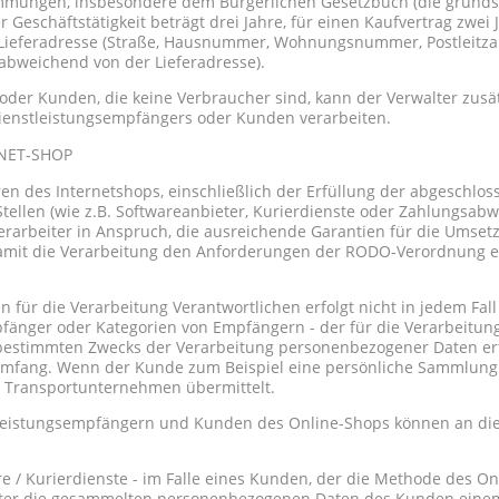
immungen, insbesondere dem Bürgerlichen Gesetzbuch (die grundsä
eschäftstätigkeit beträgt drei Jahre, für einen Kaufvertrag zwei
Lieferadresse (Straße, Hausnummer, Wohnungsnummer, Postleitzahl
 abweichend von der Lieferadresse).
 oder Kunden, die keine Verbraucher sind, kann der Verwalter zus
Dienstleistungsempfängers oder Kunden verarbeiten.
NET-SHOP
n des Internetshops, einschließlich der Erfüllung der abgeschloss
Stellen (wie z.B. Softwareanbieter, Kurierdienste oder Zahlungsab
erarbeiter in Anspruch, die ausreichende Garantien für die Umset
amit die Verarbeitung den Anforderungen der RODO-Verordnung en
 für die Verarbeitung Verantwortlichen erfolgt nicht in jedem Fall 
nger oder Kategorien von Empfängern - der für die Verarbeitung 
 bestimmten Zwecks der Verarbeitung personenbezogener Daten erfo
 Umfang. Wenn der Kunde zum Beispiel eine persönliche Sammlung 
 Transportunternehmen übermittelt.
leistungsempfängern und Kunden des Online-Shops können an die
e / Kurierdienste - im Falle eines Kunden, der die Methode des On
rwalter die gesammelten personenbezogenen Daten des Kunden ei