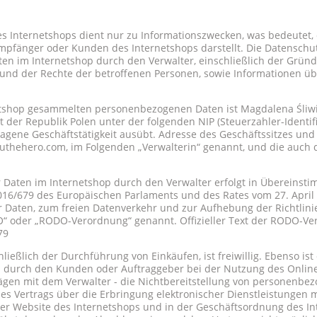
es Internetshops dient nur zu Informationszwecken, was bedeutet, 
mpfänger oder Kunden des Internetshops darstellt. Die Datenschutzp
en im Internetshop durch den Verwalter, einschließlich der Grün
nd der Rechte der betroffenen Personen, sowie Informationen ü
netshop gesammelten personenbezogenen Daten ist Magdalena Śliwiń
it der Republik Polen unter der folgenden NIP (Steuerzahler-Ident
agene Geschäftstätigkeit ausübt. Adresse des Geschäftssitzes und
thehero.com, im Folgenden „Verwalterin“ genannt, und die auch d
 Daten im Internetshop durch den Verwalter erfolgt in Übereinst
016/679 des Europäischen Parlaments und des Rates vom 27. April
 Daten, zum freien Datenverkehr und zur Aufhebung der Richtlini
“ oder „RODO-Verordnung“ genannt. Offizieller Text der RODO-V
79
hließlich der Durchführung von Einkäufen, ist freiwillig. Ebenso
 durch den Kunden oder Auftraggeber bei der Nutzung des Online-S
ägen mit dem Verwalter - die Nichtbereitstellung von personenbe
nes Vertrags über die Erbringung elektronischer Dienstleistungen m
er Website des Internetshops und in der Geschäftsordnung des In