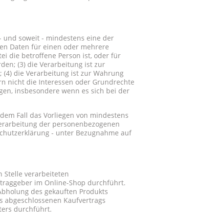
- und soweit - mindestens eine der
enen Daten für einen oder mehrere
ei die betroffene Person ist, oder für
en; (3) die Verarbeitung ist zur
t; (4) die Verarbeitung ist zur Wahrung
ern nicht die Interessen oder Grundrechte
gen, insbesondere wenn es sich bei der
edem Fall das Vorliegen von mindestens
 Verarbeitung der personenbezogenen
schutzerklärung - unter Bezugnahme auf
 Stelle verarbeiteten
ftraggeber im Online-Shop durchführt.
 Abholung des gekauften Produkts
es abgeschlossenen Kaufvertrags
ters durchführt.