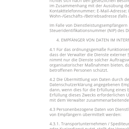
richtet sich nach den gesetzlichen Best
im Zusammenhang mit der Ausübung der G
Kontakttelefonnummer; E-Mail-Adresse; 
Wohn-/Geschäfts-/Betriebsadresse (falls
Im Falle von Dienstleistungsempfängern
Steueridentifikationsnummer (NIP) des 
EMPFÄNGER VON DATEN IM INTER
4.1 Für das ordnungsgemäße Funktioniere
dass der Verwalter die Dienste externer 
nimmt nur die Dienste solcher Auftragsv
organisatorischer Maßnahmen bieten, d
betroffenen Personen schützt.
4.2 Die Übermittlung von Daten durch den
Datenschutzerklärung angegebenen Empfä
dann, wenn dies für die Erfüllung eines
Erfüllung dieses Zwecks erforderlichen
mit dem Verwalter zusammenarbeitende
4.3 Personenbezogene Daten von Dienst
von Empfängern übermittelt werden:
4.3.1. Transportunternehmen / Spediteur
oder Kurierdienst nutzt, stellt der Ve