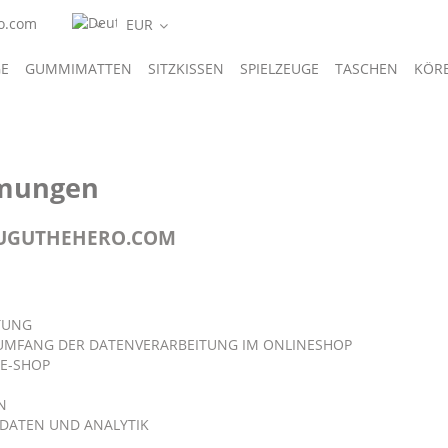
o.com
E
GUMMIMATTEN
SITZKISSEN
SPIELZEUGE
TASCHEN
KÖR
ACCESSOIRES
GIFTS
mmungen
GUGUTHEHERO.COM
TUNG
UMFANG DER DATENVERARBEITUNG IM ONLINESHOP
E-SHOP
N
DATEN UND ANALYTIK