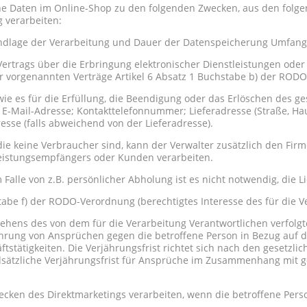
e Daten im Online-Shop zu den folgenden Zwecken, aus den folge
 verarbeiten:
ndlage der Verarbeitung und Dauer der Datenspeicherung Umfang 
 Vertrags über die Erbringung elektronischer Dienstleistungen od
r vorgenannten Verträge Artikel 6 Absatz 1 Buchstabe b) der RODO
ie es für die Erfüllung, die Beendigung oder das Erlöschen des ges
-Mail-Adresse; Kontakttelefonnummer; Lieferadresse (Straße, H
esse (falls abweichend von der Lieferadresse).
ie keine Verbraucher sind, kann der Verwalter zusätzlich den Fi
Leistungsempfängers oder Kunden verarbeiten.
Falle von z.B. persönlicher Abholung ist es nicht notwendig, die 
tabe f) der RODO-Verordnung (berechtigtes Interesse des für die V
ehens des von dem für die Verarbeitung Verantwortlichen verfolgte
ährung von Ansprüchen gegen die betroffene Person in Bezug auf d
tstätigkeiten. Die Verjährungsfrist richtet sich nach den gesetz
ätzliche Verjährungsfrist für Ansprüche im Zusammenhang mit ges
wecken des Direktmarketings verarbeiten, wenn die betroffene Per