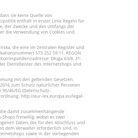
dass sie keine Quelle von
olitik enthält in erster Linie Regeln für
de, der Zwecke und des Umfangs der
ber die Verwendung von Cookies und
ska, die eine im Zentralen Register und
ifikationsnummer) 573 252 59 11, REGON
 Korrespondenzadresse: Długa 63/8, 31-
er Dienstleister des Internetshops und
immung mit den geltenden Gesetzen,
 2016 zum Schutz natürlicher Personen
e 95/46/EG (Datenschutz-
erordnung:
http://eur-lex.europa.eu/legal-
 ist die damit zusammenhängende
hops freiwillig, wobei es zwei
zogenen Daten, die für den Abschluss und
it dem Verwalter erforderlich sind, in
ternetshops sowie in der vorliegenden