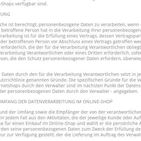
-Shops verfügbar sind.
TUNG
iche ist berechtigt, personenbezogene Daten zu verarbeiten, wenn 
die betroffene Person hat in die Verarbeitung ihrer personenbezog
erarbeitung ist für die Erfüllung eines Vertrags, dessen Vertragspart
er betroffenen Person vor Abschluss eines Vertrags getroffen werd
 erforderlich, die der für die Verarbeitung Verantwortlichen oblieg
Verarbeitung Verantwortlichen oder eines Dritten erforderlich, sof
rson, die den Schutz personenbezogener Daten erfordern, überwie
Daten durch den für die Verarbeitung Verantwortlichen setzt in j
utzrichtlinie genannten Gründe. Die spezifischen Gründe für die
rnetshops durch den Verwalter sind im nächsten Punkt der Daten
der personenbezogenen Daten durch den Verwalter - angegeben.
UMFANG DER DATENVERARBEITUNG IM ONLINE-SHOP
 und der Umfang sowie die Empfänger der von der verantwortlichen
 jedem Fall aus den Aktivitäten, die der jeweilige Kunde oder Au
se für einen Einkauf im Online-Shop und wählt er die persönliche
 werden seine personenbezogenen Daten zum Zweck der Erfüllung d
ur zur Verfügung gestellt, der die Lieferung im Auftrag des Verwal