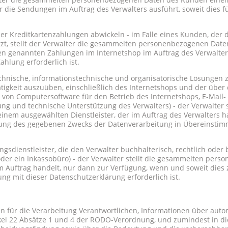
 die Sendungen im Auftrag des Verwalters ausführt, soweit dies fü
er Kreditkartenzahlungen abwickeln - im Falle eines Kunden, der d
tzt, stellt der Verwalter die gesammelten personenbezogenen Da
 genannten Zahlungen im Internetshop im Auftrag des Verwalters 
hlung erforderlich ist.
technische, informationstechnische und organisatorische Lösungen 
ätigkeit auszuüben, einschließlich des Internetshops und der übe
 von Computersoftware für den Betrieb des Internetshops, E-Mail-
g und technische Unterstützung des Verwalters) - der Verwalter 
em ausgewählten Dienstleister, der im Auftrag des Verwalters ha
llung des gegebenen Zwecks der Datenverarbeitung in Übereinsti
ngsdienstleister, die den Verwalter buchhalterisch, rechtlich oder
oder ein Inkassobüro) - der Verwalter stellt die gesammelten pe
em Auftrag handelt, nur dann zur Verfügung, wenn und soweit die
g mit dieser Datenschutzerklärung erforderlich ist.
n für die Verarbeitung Verantwortlichen, Informationen über auto
tikel 22 Absätze 1 und 4 der RODO-Verordnung, und zumindest in di