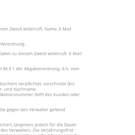
iesen Zweck widerruft. Name, E-Mail
-Verordnung.
 Daten zu diesem Zweck widerruft. E-Mail
el 86 § 1 der Abgabenordnung, d.h. vom
chern verpflichtet, vorschreibt (bis
Vor- und Nachname;
ifikationsnummer (NIP) des Kunden oder
die gegen den Verwalter geltend
chert, längstens jedoch für die Dauer
es Verwalters. Die Verjährungsfrist