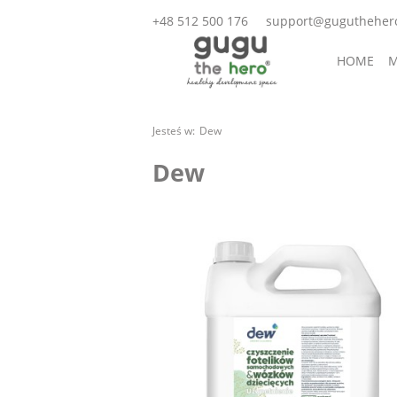
+48 512 500 176
support@gugutheher
HOME
M
AKCESORI
Jesteś w:
Dew
Dew