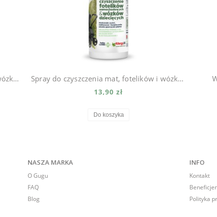
Spray do czyszczenia mat, fotelików i wózków dziecięcych 500ml
Spray do czyszczenia mat, fotelików i wózków dziecięcych 65ml
W
13,90 zł
Do koszyka
NASZA MARKA
INFO
O Gugu
Kontakt
FAQ
Beneficje
Blog
Polityka p