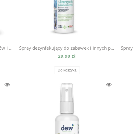
Refill Spray do czyszczenia mat, fotelików i wózków dziecięcych 2,5l
Spray dezynfekujący do zabawek i innych powierzchni 500ml
29,90 zł
Do koszyka