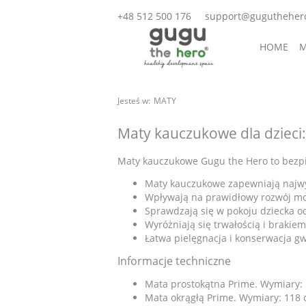
+48 512 500 176
support@gugutheher
HOME
M
AKCESORI
Jesteś w:
MATY
Maty kauczukowe dla dzieci:
Maty kauczukowe Gugu the Hero to bezpie
Maty kauczukowe zapewniają najwy
Wpływają na prawidłowy rozwój mot
Sprawdzają się w pokoju dziecka o
Wyróżniają się trwałością i brakie
Łatwa pielęgnacja i konserwacja g
Informacje techniczne
Mata prostokątna Prime. Wymiary: 
Mata okrągłą Prime. Wymiary: 118 