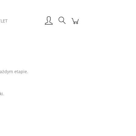
LET
każdym etapie.
i.