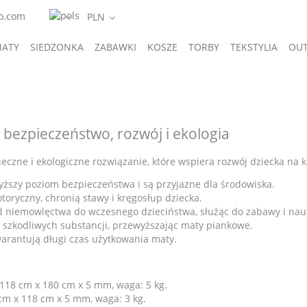
o.com
ATY
SIEDZONKA
ZABAWKI
KOSZE
TORBY
TEKSTYLIA
OUT
A
GIFTS
 bezpieczeństwo, rozwój i ekologia
czne i ekologiczne rozwiązanie, które wspiera rozwój dziecka na 
ższy poziom bezpieczeństwa i są przyjazne dla środowiska.
oryczny, chronią stawy i kręgosłup dziecka.
d niemowlęctwa do wczesnego dzieciństwa, służąc do zabawy i nauk
m szkodliwych substancji, przewyższając maty piankowe.
warantują długi czas użytkowania maty.
118 cm x 180 cm x 5 mm, waga: 5 kg.
cm x 118 cm x 5 mm, waga: 3 kg.