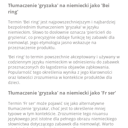
Tłumaczenie 'gryzaka' na niemiecki jako 'Bei
ring'
Termin 'Bei ring' jest najpowszechniejszym i najbardziej
bezpośrednim tłumaczeniem 'gryzaka' w języku
niemieckim. Słowo to dosłownie oznacza 'pierścień do
gryzienia', co precyzyjnie oddaje funkcję tej zabawki dla
niemowląt. Jego etymologia jasno wskazuje na
przeznaczenie produktu.
'Bei ring' to termin powszechnie akceptowany i używany w
codziennym języku niemieckim w odniesieniu do zabawek
przeznaczonych do łagodzenia objawów ząbkowania.
Popularność tego określenia wynika z jego klarowności
oraz łatwości zrozumienia w kontekście produktów dla
dzieci.
Tłumaczenie 'gryzaka' na niemiecki jako 'Fr ser'
Termin 'Fr ser' może pojawić się jako alternatywne
tłumaczenie 'gryzaka', choć jest to określenie mniej
typowe w tym kontekście. Zrozumienie tego niuansu
językowego jest istotne dla pełnego obrazu niemieckiego
słownictwa dotyczącego zabawek dla niemowląt. Warto