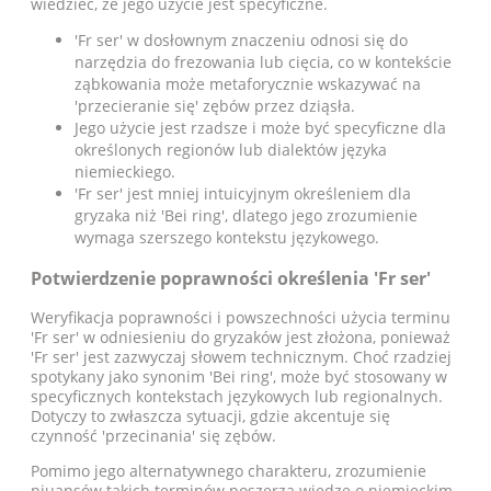
wiedzieć, że jego użycie jest specyficzne.
'Fr ser' w dosłownym znaczeniu odnosi się do
narzędzia do frezowania lub cięcia, co w kontekście
ząbkowania może metaforycznie wskazywać na
'przecieranie się' zębów przez dziąsła.
Jego użycie jest rzadsze i może być specyficzne dla
określonych regionów lub dialektów języka
niemieckiego.
'Fr ser' jest mniej intuicyjnym określeniem dla
gryzaka niż 'Bei ring', dlatego jego zrozumienie
wymaga szerszego kontekstu językowego.
Potwierdzenie poprawności określenia 'Fr ser'
Weryfikacja poprawności i powszechności użycia terminu
'Fr ser' w odniesieniu do gryzaków jest złożona, ponieważ
'Fr ser' jest zazwyczaj słowem technicznym. Choć rzadziej
spotykany jako synonim 'Bei ring', może być stosowany w
specyficznych kontekstach językowych lub regionalnych.
Dotyczy to zwłaszcza sytuacji, gdzie akcentuje się
czynność 'przecinania' się zębów.
Pomimo jego alternatywnego charakteru, zrozumienie
niuansów takich terminów poszerza wiedzę o niemieckim