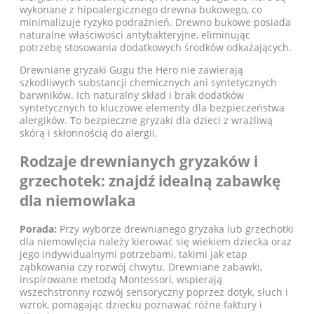
wykonane z hipoalergicznego drewna bukowego, co
minimalizuje ryzyko podrażnień. Drewno bukowe posiada
naturalne właściwości antybakteryjne, eliminując
potrzebę stosowania dodatkowych środków odkażających.
Drewniane gryzaki Gugu the Hero nie zawierają
szkodliwych substancji chemicznych ani syntetycznych
barwników. Ich naturalny skład i brak dodatków
syntetycznych to kluczowe elementy dla bezpieczeństwa
alergików. To bezpieczne gryzaki dla dzieci z wrażliwą
skórą i skłonnością do alergii.
Rodzaje drewnianych gryzaków i
grzechotek: znajdź idealną zabawkę
dla niemowlaka
Porada:
Przy wyborze drewnianego gryzaka lub grzechotki
dla niemowlęcia należy kierować się wiekiem dziecka oraz
jego indywidualnymi potrzebami, takimi jak etap
ząbkowania czy rozwój chwytu. Drewniane zabawki,
inspirowane metodą Montessori, wspierają
wszechstronny rozwój sensoryczny poprzez dotyk, słuch i
wzrok, pomagając dziecku poznawać różne faktury i