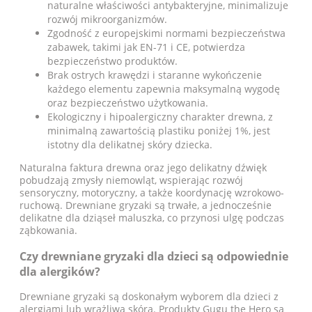
naturalne właściwości antybakteryjne, minimalizuje
rozwój mikroorganizmów.
Zgodność z europejskimi normami bezpieczeństwa
zabawek, takimi jak EN-71 i CE, potwierdza
bezpieczeństwo produktów.
Brak ostrych krawędzi i staranne wykończenie
każdego elementu zapewnia maksymalną wygodę
oraz bezpieczeństwo użytkowania.
Ekologiczny i hipoalergiczny charakter drewna, z
minimalną zawartością plastiku poniżej 1%, jest
istotny dla delikatnej skóry dziecka.
Naturalna faktura drewna oraz jego delikatny dźwięk
pobudzają zmysły niemowląt, wspierając rozwój
sensoryczny, motoryczny, a także koordynację wzrokowo-
ruchową. Drewniane gryzaki są trwałe, a jednocześnie
delikatne dla dziąseł maluszka, co przynosi ulgę podczas
ząbkowania.
Czy drewniane gryzaki dla dzieci są odpowiednie
dla alergików?
Drewniane gryzaki są doskonałym wyborem dla dzieci z
alergiami lub wrażliwą skórą. Produkty Gugu the Hero są