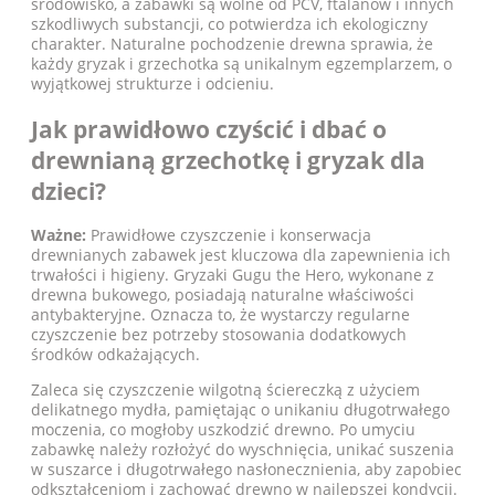
środowisko, a zabawki są wolne od PCV, ftalanów i innych
szkodliwych substancji, co potwierdza ich ekologiczny
charakter. Naturalne pochodzenie drewna sprawia, że
każdy gryzak i grzechotka są unikalnym egzemplarzem, o
wyjątkowej strukturze i odcieniu.
Jak prawidłowo czyścić i dbać o
drewnianą grzechotkę i gryzak dla
dzieci?
Ważne:
Prawidłowe czyszczenie i konserwacja
drewnianych zabawek jest kluczowa dla zapewnienia ich
trwałości i higieny. Gryzaki Gugu the Hero, wykonane z
drewna bukowego, posiadają naturalne właściwości
antybakteryjne. Oznacza to, że wystarczy regularne
czyszczenie bez potrzeby stosowania dodatkowych
środków odkażających.
Zaleca się czyszczenie wilgotną ściereczką z użyciem
delikatnego mydła, pamiętając o unikaniu długotrwałego
moczenia, co mogłoby uszkodzić drewno. Po umyciu
zabawkę należy rozłożyć do wyschnięcia, unikać suszenia
w suszarce i długotrwałego nasłonecznienia, aby zapobiec
odkształceniom i zachować drewno w najlepszej kondycji.