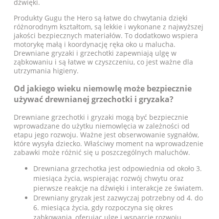
dźwięki.
Produkty Gugu the Hero są łatwe do chwytania dzięki
różnorodnym kształtom, są lekkie i wykonane z najwyższej
jakości bezpiecznych materiałów. To dodatkowo wspiera
motorykę małą i koordynację ręka oko u malucha.
Drewniane gryzaki i grzechotki zapewniają ulgę w
ząbkowaniu i są łatwe w czyszczeniu, co jest ważne dla
utrzymania higieny.
Od jakiego wieku niemowlę może bezpiecznie
używać drewnianej grzechotki i gryzaka?
Drewniane grzechotki i gryzaki mogą być bezpiecznie
wprowadzane do użytku niemowlęcia w zależności od
etapu jego rozwoju. Ważne jest obserwowanie sygnałów,
które wysyła dziecko. Właściwy moment na wprowadzenie
zabawki może różnić się u poszczególnych maluchów.
Drewniana grzechotka jest odpowiednia od około 3.
miesiąca życia, wspierając rozwój chwytu oraz
pierwsze reakcje na dźwięki i interakcje ze światem.
Drewniany gryzak jest zazwyczaj potrzebny od 4. do
6. miesiąca życia, gdy rozpoczyna się okres
ząbkowania, oferując ulgę i wsparcie rozwoju