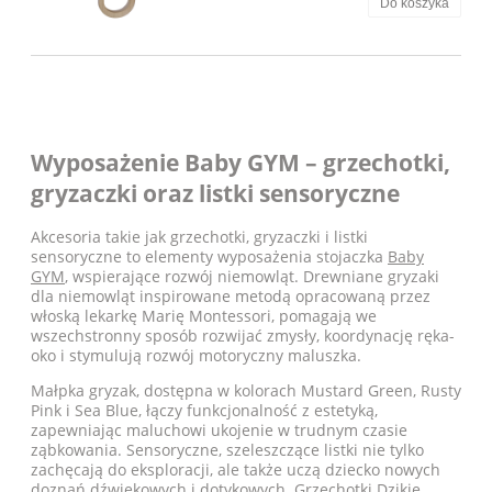
Do koszyka
Wyposażenie Baby GYM – grzechotki,
gryzaczki oraz listki sensoryczne
Akcesoria takie jak grzechotki, gryzaczki i listki
sensoryczne to elementy wyposażenia stojaczka
Baby
GYM
, wspierające rozwój niemowląt. Drewniane gryzaki
dla niemowląt inspirowane metodą opracowaną przez
włoską lekarkę Marię Montessori, pomagają we
wszechstronny sposób rozwijać zmysły, koordynację ręka-
oko i stymulują rozwój motoryczny maluszka.
Małpka gryzak, dostępna w kolorach Mustard Green, Rusty
Pink i Sea Blue, łączy funkcjonalność z estetyką,
zapewniając maluchowi ukojenie w trudnym czasie
ząbkowania. Sensoryczne, szeleszczące listki nie tylko
zachęcają do eksploracji, ale także uczą dziecko nowych
doznań dźwiękowych i dotykowych. Grzechotki Dzikie